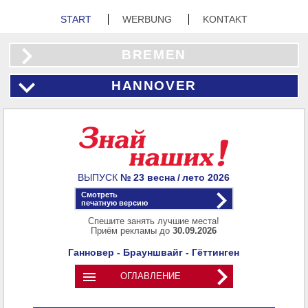
START
WERBUNG
KONTAKT
BREMEN
HANNOVER
ВЫПУСК
№ 23
весна / лето
2026
Смотреть
печатную версию
Спешите занять лучшие места!
Приём рекламы до
30.09.2026
Ганновер - Брауншвайг - Гёттинген

ОГЛАВЛЕНИЕ