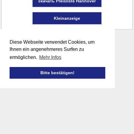
скачать Preisliste Hannover
Kleinanzeige
Diese Webseite verwendet Cookies, um
Ihnen ein angenehmeres Surfen zu
ermöglichen.
Mehr Infos
Bitte bestätigen!

FABER WERBUNG
• 28314 Bremen
•
Tel. + 49
(0)421
467 13 13
• Fax + 49
(0)421
468 22 97
• info[at]faberwerbung.de