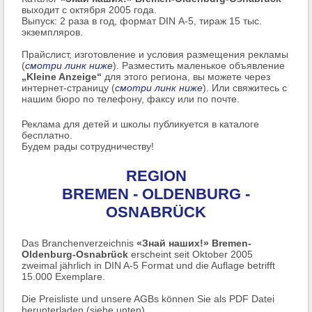
выходит с октября 2005 года.
Выпуск: 2 раза в год, формат DIN А-5, тираж 15 тыс.
экземпляров.
Прайслист, изготовление и условия размещения рекламы
(
смотри линк ниже
). Разместить маленькое объявление
„Kleine Anzeige“
для этого региона, вы можете через
интернет-страницу (
смотри линк ниже
). Или свяжитесь с
нашим бюро по телефону, факсу или по почте.
Реклама для детей и школы публикуется в каталоге
бесплатно.
Будем рады сотрудничеству!
REGION
BREMEN - OLDENBURG -
OSNABRÜCK
Das Branchenverzeichnis
«Знай наших!» Bremen-
Oldenburg-Osnabrück
erscheint seit Oktober 2005
zweimal jährlich in DIN A-5 Format und die Auflage betrifft
15.000 Exemplare.
Die Preisliste und unsere AGBs können Sie als PDF Datei
herunterladen (siehe unten).