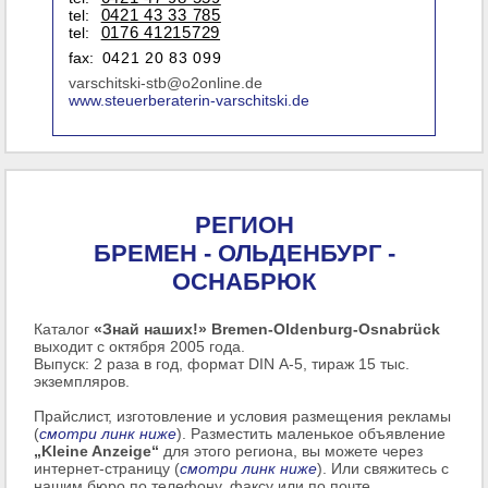
tel:
0421 43 33 785
tel:
0176 41215729
fax:
0421 20 83 099
varschitski-stb@o2online.de
www.steuerberaterin-varschitski.de
РЕГИОН
БРЕМЕН - ОЛЬДЕНБУРГ -
ОСНАБРЮК
Каталог
«Знай наших!» Bremen-Oldenburg-Osnabrück
выходит с октября 2005 года.
Выпуск: 2 раза в год, формат DIN А-5, тираж 15 тыс.
экземпляров.
Прайслист, изготовление и условия размещения рекламы
(
смотри линк ниже
). Разместить маленькое объявление
„Kleine Anzeige“
для этого региона, вы можете через
интернет-страницу (
смотри линк ниже
). Или свяжитесь с
нашим бюро по телефону, факсу или по почте.