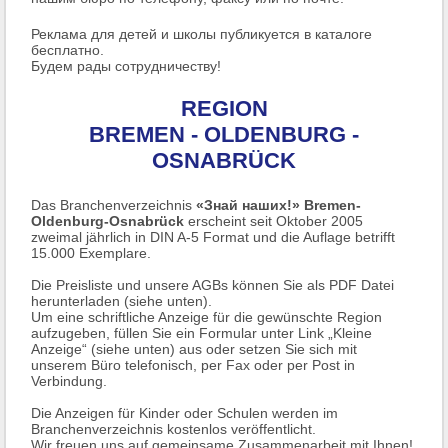
Реклама для детей и школы публикуется в каталоге
бесплатно.
Будем рады сотрудничеству!
REGION
BREMEN - OLDENBURG -
OSNABRÜCK
Das Branchenverzeichnis
«Знай наших!» Bremen-
Oldenburg-Osnabrück
erscheint seit Oktober 2005
zweimal jährlich in DIN A-5 Format und die Auflage betrifft
15.000 Exemplare.
Die Preisliste und unsere AGBs können Sie als PDF Datei
herunterladen (siehe unten).
Um eine schriftliche Anzeige für die gewünschte Region
aufzugeben, füllen Sie ein Formular unter Link „Kleine
Anzeige“ (siehe unten) aus oder setzen Sie sich mit
unserem Büro telefonisch, per Fax oder per Post in
Verbindung.
Die Anzeigen für Kinder oder Schulen werden im
Branchenverzeichnis kostenlos veröffentlicht.
Wir freuen uns auf gemeinsame Zusammenarbeit mit Ihnen!