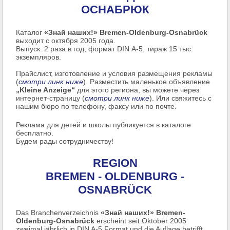
ОСНАБРЮК
Каталог
«Знай наших!» Bremen-Oldenburg-Osnabrück
выходит с октября 2005 года.
Выпуск: 2 раза в год, формат DIN А-5, тираж 15 тыс.
экземпляров.
Прайслист, изготовление и условия размещения рекламы
(
смотри линк ниже
). Разместить маленькое объявление
„Kleine Anzeige“
для этого региона, вы можете через
интернет-страницу (
смотри линк ниже
). Или свяжитесь с
нашим бюро по телефону, факсу или по почте.
Реклама для детей и школы публикуется в каталоге
бесплатно.
Будем рады сотрудничеству!
REGION
BREMEN - OLDENBURG -
OSNABRÜCK
Das Branchenverzeichnis
«Знай наших!» Bremen-
Oldenburg-Osnabrück
erscheint seit Oktober 2005
zweimal jährlich in DIN A-5 Format und die Auflage betrifft