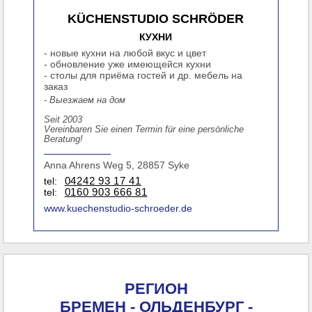
KÜCHENSTUDIO SCHRÖDER
КУХНИ
- новые кухни на любой вкус и цвет
- обновление уже имеющейся кухни
- столы для приёма гостей и др. мебель на
заказ
- Выезжаем на дом
Seit 2003
Vereinbaren Sie einen Termin für eine persönliche
Beratung!
Anna Ahrens Weg 5, 28857 Syke
tel:
04242 93 17 41
tel:
0160 903 666 81
www.kuechenstudio-schroeder.de
РЕГИОН
БРЕМЕН - ОЛЬДЕНБУРГ -