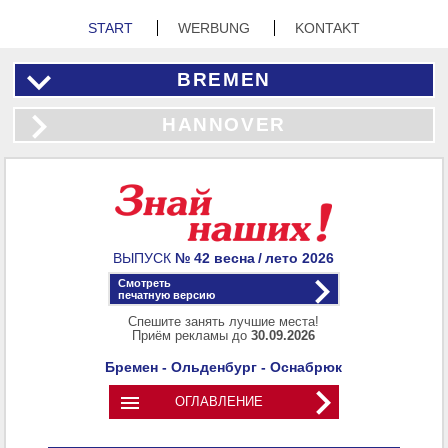
START
WERBUNG
KONTAKT
BREMEN
HANNOVER
ВЫПУСК
№ 42
весна / лето
2026
Смотреть
печатную версию
Спешите занять лучшие места!
Приём рекламы до
30.09.2026
Бремен - Ольденбург - Оснабрюк

ОГЛАВЛЕНИЕ