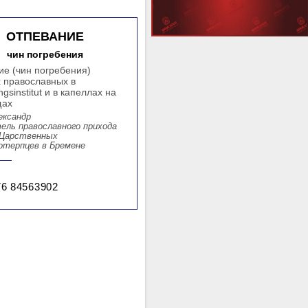
ОТПЕВАНИЕ
чин погребения
ие (чин погребения)
 православных в
ngsinstitut и в капеллах на
щах
ександр
ель православного прихода
Царственных
терпцев в Бремене
76 84563902