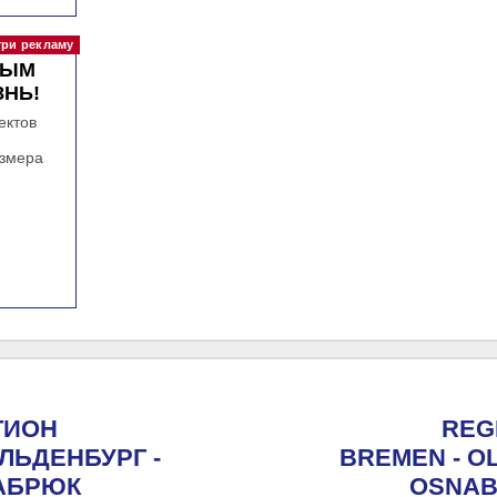
НЫМ
ЗНЬ!
ектов
азмера
ГИОН
REG
ЛЬДЕНБУРГ -
BREMEN - O
АБРЮК
OSNA