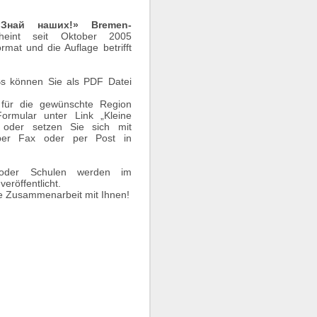
«Знай наших!» Bremen-
eint seit Oktober 2005
rmat und die Auflage betrifft
Bs können Sie als PDF Datei
e für die gewünschte Region
Formular unter Link „Kleine
 oder setzen Sie sich mit
 per Fax oder per Post in
 oder Schulen werden im
eröffentlicht.
e Zusammenarbeit mit Ihnen!