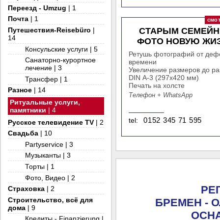
Переезд - Umzug
| 1
Почта
| 1
СТАРЫМ СЕМЕЙ
Путешествия-Reisebüro
|
14
ФОТО НОВУЮ ЖИ
Консульские услуги | 5
Ретушь фотографий от деф
Санаторно-курортное
времени
лечение | 3
Увеличение размеров до р
DIN А-3 (297х420 мм)
Трансфер | 1
Печать на холсте
Разное
| 14
Телефон + WhatsApp
Ритуальные услуги,
памятники
| 4
tel:
0152 345 71 595
Русское телевидение TV
| 2
Свадьба
| 10
Partyservice | 3
Музыканты | 3
Торты | 1
Фото, Видео | 2
РЕ
Страховка
| 2
Строительство, всё для
БРЕМЕН - О
дома
| 9
ОСН
Кредиты - Finanzierung |