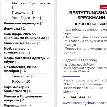
Массаж - Physiotherapie
| 1
BESTATTUNGSH
Психологи | 1
SPECKMANN
Ухо - Горло - Нос | 1
Денежные переводы
| 1
ПОХОРОННОЕ БЮР
Депутаты
| 1
- Квалифицированное похо
бюро.
Календарь 2026 со
- Ваш помошник в тяжёлое 
школьными каникулами
| 1
- Мы говорим по-русски и п
Книжные магазины
| 1
немецки.
- Перевозка тела умершего 
Моб. телефоны,
границу
компьютеры
| 2
Мода, магазины одежды и
2 адреса in Oldenburg
обуви
| 1
Inh. Johannes Schäfer
Объявления, kleine
При траурном случае, наш 
Anzeigen
| 16
доступен 24 часа
Знакомство | 1
Brandenburger Straße 4, 26
Работа | 10
Oldenburg и второй адрес
Парикмахеры /
Hundsmühler Str. 12, 26131
Косметологи
| 4
Oldenburg
Пенсия и Социальные
tel:
0441 444 88
вопросы
| 2
www.bestattungshaus-speck
Переводчики
| 7