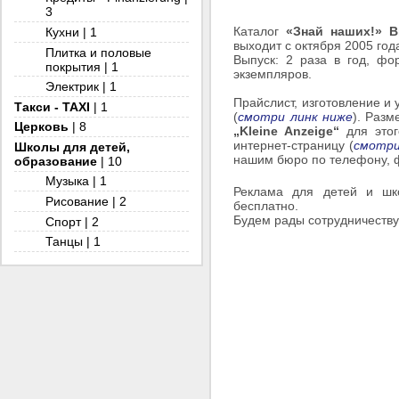
3
Каталог
«Знай наших!» B
Кухни | 1
выходит с октября 2005 год
Плитка и половые
Выпуск: 2 раза в год, фо
покрытия | 1
экземпляров.
Электрик | 1
Прайслист, изготовление и
Такси - TAXI
| 1
(
смотри линк ниже
). Разм
Церковь
| 8
„Kleine Anzeige“
для этог
интернет-страницу (
смотри
Школы для детей,
нашим бюро по телефону, ф
образование
| 10
Музыка | 1
Реклама для детей и шко
Рисование | 2
бесплатно.
Будем рады сотрудничеству
Спорт | 2
Танцы | 1