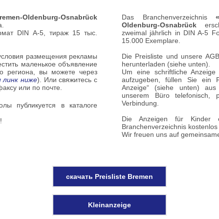
remen-Oldenburg-Osnabrück
Das Branchenverzeichnis
а.
Oldenburg-Osnabrück
ersch
рмат DIN А-5, тираж 15 тыс.
zweimal jährlich in DIN A-5 Fo
15.000 Exemplare.
 условия размещения рекламы
Die Preisliste und unsere AG
естить маленькое объявление
herunterladen (siehe unten).
о региона, вы можете через
Um eine schriftliche Anzeig
 линк ниже
). Или свяжитесь с
aufzugeben, füllen Sie ein 
аксу или по почте.
Anzeige“ (siehe unten) aus
unserem Büro telefonisch,
Verbindung.
лы публикуется в каталоге
Die Anzeigen für Kinder
!
Branchenverzeichnis kostenlos v
Wir freuen uns auf gemeinsam
скачать Preisliste Bremen
Kleinanzeige