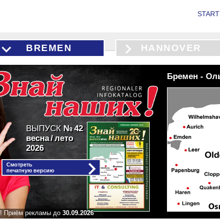
STAR
BREMEN
HANNOVER
Бремен - Ол
ВЫПУСК
№ 42
весна / лето
2026
Смотреть
печатную версию
а! Приём рекламы до
30.09.2026