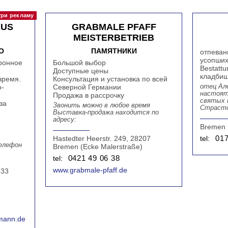
AUS
GRABMALE PFAFF
MEISTERBETRIEB
О
ПАМЯТНИКИ
отпеван
усопших
ронное
Большой выбор
Bestattu
Доступные цены
кладби
время.
Консультация и установка по всей
о-
Северной Германии
отец Ал
настоят
Продажа в рассрочку
святых 
за
Звонить можно в любое время
Страсто
Выставка-продажа находится по
адресу:
Bremen
Hastedter Heerstr. 249, 28207
tel:
01
телефон
Bremen (Ecke Malerstraße)
tel:
0421 49 06 38
www.grabmale-pfaff.de
133
mann.de