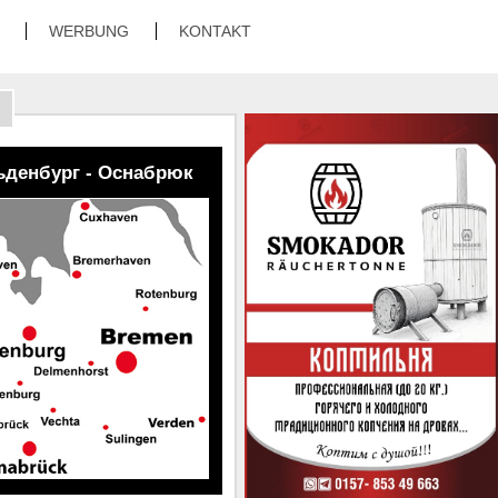
T
WERBUNG
KONTAKT
ьденбург - Оснабрюк