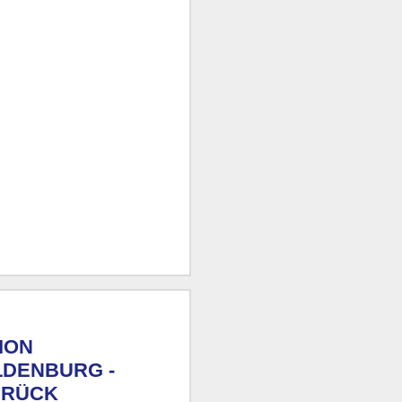
ION
LDENBURG -
BRÜCK