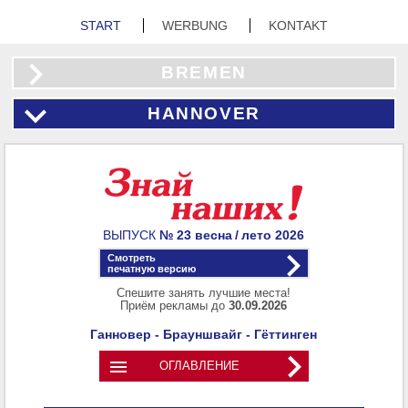
START
WERBUNG
KONTAKT
BREMEN
HANNOVER
ВЫПУСК
№ 23
весна / лето
2026
Смотреть
печатную версию
Спешите занять лучшие места!
Приём рекламы до
30.09.2026
Ганновер - Брауншвайг - Гёттинген

ОГЛАВЛЕНИЕ