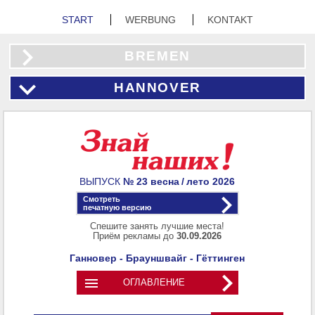
START
WERBUNG
KONTAKT
BREMEN
HANNOVER
ВЫПУСК
№ 23
весна / лето
2026
Смотреть
печатную версию
Спешите занять лучшие места!
Приём рекламы до
30.09.2026
Ганновер - Брауншвайг - Гёттинген

ОГЛАВЛЕНИЕ