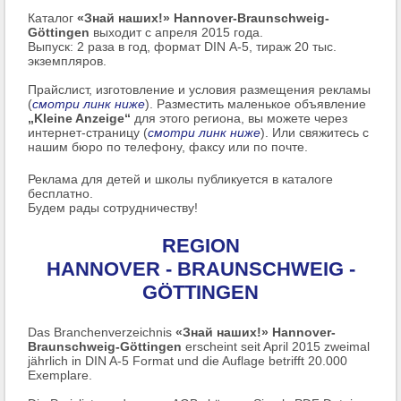
Каталог
«Знай наших!» Hannover-Braunschweig-
Göttingen
выходит с апреля 2015 года.
Выпуск: 2 раза в год, формат DIN А-5, тираж 20 тыс.
экземпляров.
Прайслист, изготовление и условия размещения рекламы
(
смотри линк ниже
). Разместить маленькое объявление
„Kleine Anzeige“
для этого региона, вы можете через
интернет-страницу (
смотри линк ниже
). Или свяжитесь с
нашим бюро по телефону, факсу или по почте.
Реклама для детей и школы публикуется в каталоге
бесплатно.
Будем рады сотрудничеству!
REGION
HANNOVER - BRAUNSCHWEIG -
GÖTTINGEN
Das Branchenverzeichnis
«Знай наших!» Hannover-
Braunschweig-Göttingen
erscheint seit April 2015 zweimal
jährlich in DIN A-5 Format und die Auflage betrifft 20.000
Exemplare.