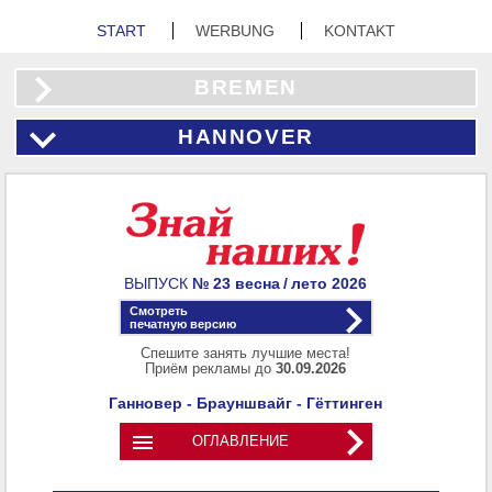
START
WERBUNG
KONTAKT
BREMEN
HANNOVER
ВЫПУСК
№ 23
весна / лето
2026
Смотреть
печатную версию
Спешите занять лучшие места!
Приём рекламы до
30.09.2026
Ганновер - Брауншвайг - Гёттинген

ОГЛАВЛЕНИЕ