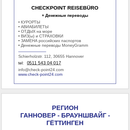
CHECKPOINT REISEBÜRO
+ Денежные переводы
• КУРОРТЫ
• АВИАБИЛЕТЫ
• ОТДЫХ на море
• ВИЗ(ы) и СТРАХОВКИ
• ЗАМЕНА российских паспортов
• Денежные переводы MoneyGramm
Schierholzstr. 112, 30655 Hannover
tel:
0511 543 04 017
info@check-point24.com
www.check-point24.com
РЕГИОН
ГАННОВЕР - БРАУНШВАЙГ -
ГЁТТИНГЕН