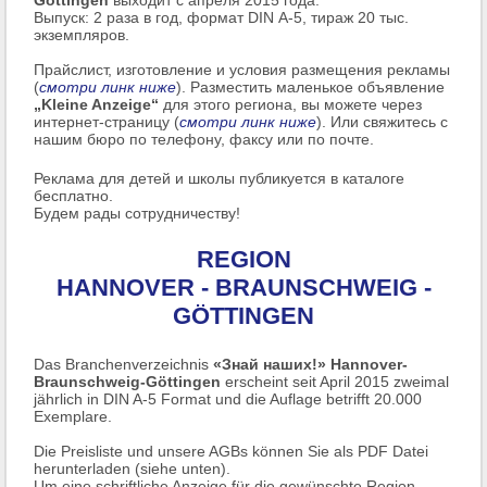
Выпуск: 2 раза в год, формат DIN А-5, тираж 20 тыс.
экземпляров.
Прайслист, изготовление и условия размещения рекламы
(
смотри линк ниже
). Разместить маленькое объявление
„Kleine Anzeige“
для этого региона, вы можете через
интернет-страницу (
смотри линк ниже
). Или свяжитесь с
нашим бюро по телефону, факсу или по почте.
Реклама для детей и школы публикуется в каталоге
бесплатно.
Будем рады сотрудничеству!
REGION
HANNOVER - BRAUNSCHWEIG -
GÖTTINGEN
Das Branchenverzeichnis
«Знай наших!» Hannover-
Braunschweig-Göttingen
erscheint seit April 2015 zweimal
jährlich in DIN A-5 Format und die Auflage betrifft 20.000
Exemplare.
Die Preisliste und unsere AGBs können Sie als PDF Datei
herunterladen (siehe unten).
Um eine schriftliche Anzeige für die gewünschte Region