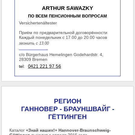
ARTHUR SAWAZKY
ПО ВСЕМ ПЕНСИОННЫМ ВОПРОСАМ
Versichertenältester
Приём по предварительной договорённости
Каждый понедельник с 17.00 до 20.00 часов
звонить с 13.00
c/o Bürgerhaus Hemelingen Godehardstr. 4,
28309 Bremen
tel:
0421 221 97 56
РЕГИОН
ГАННОВЕР - БРАУНШВАЙГ -
ГЁТТИНГЕН
Каталог
«Знай наших!» Hannover-Braunschweig-
Göttingen
выходит с апреля 2015 года.