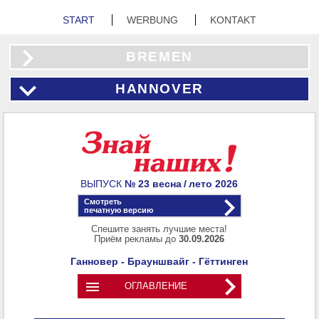
START
WERBUNG
KONTAKT
BREMEN
HANNOVER
ВЫПУСК
№ 23
весна / лето
2026
Смотреть
печатную версию
Спешите занять лучшие места!
Приём рекламы до
30.09.2026
Ганновер - Брауншвайг - Гёттинген

ОГЛАВЛЕНИЕ